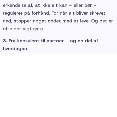
erkendelse af, at ikke alt kan – eller bør –
reguleres på forhånd. For når alt bliver skrevet
ned, stopper noget andet med at leve. Og det er
ofte det vigtigste.
3. Fra konsulent til partner – og en del af
hverdagen
Hvis man kun bliver kaldt ind, når noget brænder,
så er man ikke en partner. Så er man en
brandslukker og så efterlader man også
boligkomplekset vådt og gennemblødt. Hvis
relationen primært er organiseret omkring
projekter, milepæle og timeforbrug, så forbliver
man konsulent. Uanset hvor gode intentionerne
er. Det er ikke en kritik, men det er en