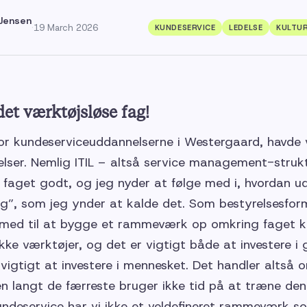
Jensen
·
19 March 2026
KUNDESERVICE
LEDELSE
KULTU
et værktøjsløse fag!
 for kundeserviceuddannelserne i Westergaard, havd
lser. Nemlig ITIL – altså service management-struktu
 faget godt, og jeg nyder at følge med i, hvordan ud
g”, som jeg ynder at kalde det. Som bestyrelsesform
e med til at bygge et rammeværk op omkring faget ku
kke værktøjer, og det er vigtigt både at investere 
 vigtigt at investere i mennesket. Det handler altså
en langt de færreste bruger ikke tid på at træne de
deservice har vi ikke et veldefineret rammeværk so