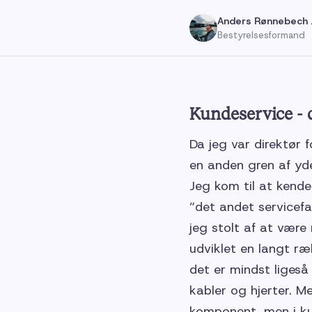
Anders Rønnebech 
Bestyrelsesformand
Kundeservice - d
Da jeg var direktør
en anden gren af yde
Jeg kom til at kende
”det andet servicefa
jeg stolt af at vær
udviklet en langt ræ
det er mindst ligeså
kabler og hjerter. M
komponent, men i kun