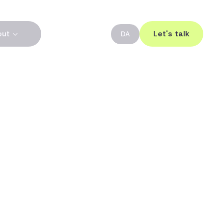
out
Let's talk
DA