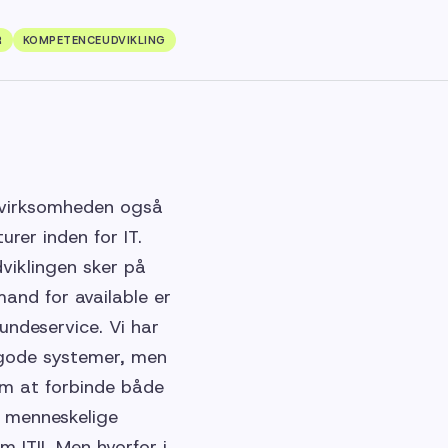
R
KOMPETENCEUDVIKLING
e virksomheden også
rer inden for IT.
viklingen sker på
and for available er
ndeservice. Vi har
i gode systemer, men
 om at forbinde både
n menneskelige
m ITIL Men hvorfor i