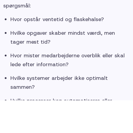
spørgsmål:
Hvor opstår ventetid og flaskehalse?
Hvilke opgaver skaber mindst værdi, men
tager mest tid?
Hvor mister medarbejderne overblik eller skal
lede efter information?
Hvilke systemer arbejder ikke optimalt
sammen?
Hvilke processer kan automatiseres eller
understøttes bedre?
Fra indsigt til konkrete forbedringer
Når vi forstår medarbejdernes hverdag, kan vi