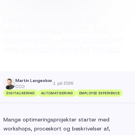
Den største barriere for
effektivisering er ofte ikke
teknologien – men antagelser
om, hvordan arbejdet foregår
Martin Langeskov
·
1. juli 2026
CCO
DIGITALISERING
AUTOMATISERING
EMPLOYEE EXPERIENCE
Mange optimeringsprojekter starter med
workshops, proceskort og beskrivelser af,