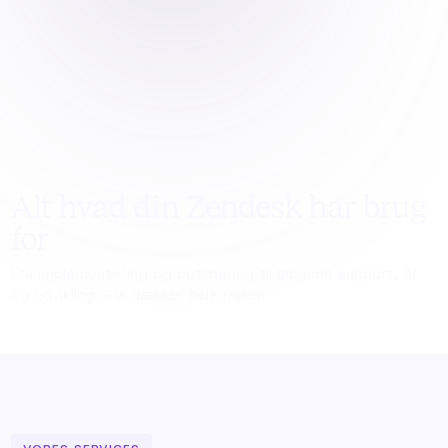
Alt hvad din Zendesk har brug
for
Fra implementering og optimering til løbende support, AI
og udvikling – vi dækker hele rejsen