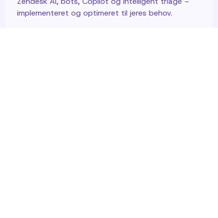
Zendesk AI, bots, Copilot og intelligent triage –
implementeret og optimeret til jeres behov.
INTEGRATION
Apps og integrationer
Forbind Zendesk med jeres eksisterende systemer
og fjern manuelt arbejde.
MENNESKER
Træning og uddannelse
Zendesk-onboarding, certificerede CX-kurser, e-
learning og løbende opkvalificering.