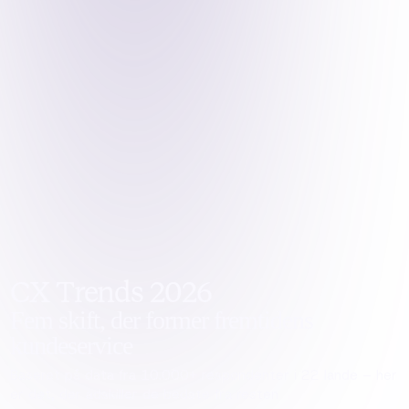
CX Trends 2026
Fem skift, der former fremtidens
kundeservice
Baseret på data fra 10.000+ respondenter i 22 lande – her
er det, der adskiller de bedste fra resten