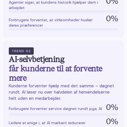
0
%
Agenter siger, at kundens historik hjælper dem i
arbejdet
0
%
Forbrugere forventer, at virksomheder husker
deres præferencer
TREND
02
AI-selvbetjening
får kunderne til at forvente
mere
Kunderne forventer hjælp med det samme – døgnet
rundt. AI løser nu over halvdelen af henvendelserne
helt uden en medarbejder.
0
%
Forbrugere forventer service døgnet rundt pga. AI
0
%
Ledere er enige i, at AI markant reducerer