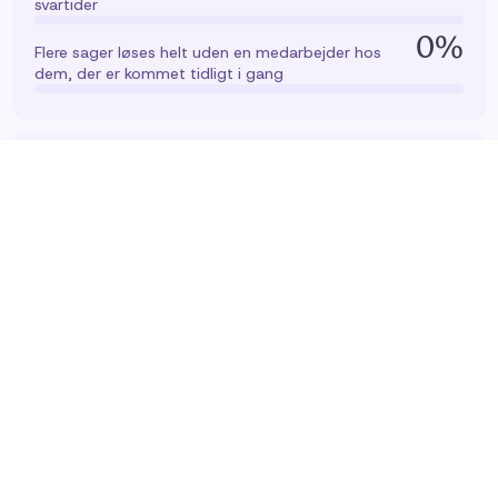
svartider
0
%
Flere sager løses helt uden en medarbejder hos
dem, der er kommet tidligt i gang
TREND
03
Billeder, video og stemme
gør samtalen lettere
Kunderne vil kunne bruge billeder, video, stemme og
tekst i samme samtale – uden at skulle starte forfra.
0
%
Vil gerne tænde kameraet for at vise en vare, der
sendes retur
0
%
Bruger video, når noget skal fejlfindes
0
%
Bruger video, når noget skal samles