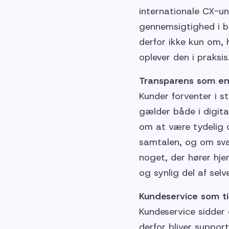
internationale CX-u
gennemsigtighed i br
derfor ikke kun om,
oplever den i praksis
Transparens som en
Kunder forventer i 
gælder både i digit
om at være tydelig 
samtalen, og om sva
noget, der hører hje
og synlig del af selv
Kundeservice som til
Kundeservice sidder 
derfor bliver support