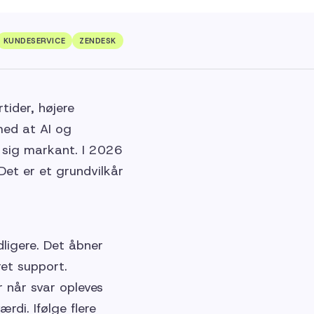
KUNDESERVICE
ZENDESK
tider, højere
med at AI og
 sig markant. I 2026
 Det er et grundvilkår
dligere. Det åbner
ret support.
r når svar opleves
rdi. Ifølge flere