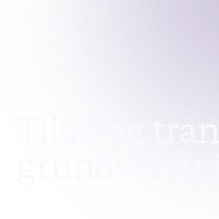
Tillid og tra
grundvilkår 