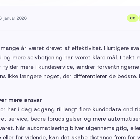
6. januar 2026
CX
 mange år været drevet af effektivitet. Hurtigere svar
 og mere selvbetjening har været klare mål. I takt 
 fylder mere i kundeservice, ændrer forventningerne
ens ikke længere noget, der differentierer de bedste.
ver mere ansvar
er har i dag adgang til langt flere kundedata end ti
ret service, bedre forudsigelser og mere automatise
aret. Når automatisering bliver uigennemsigtig, elle
eller for vidende, kan det skabe distance frem for væ