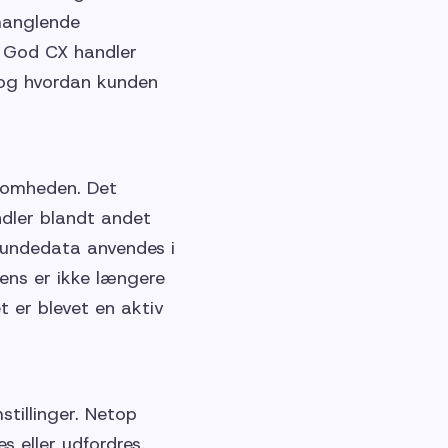
manglende
. God CX handler
 og hvordan kunden
somheden. Det
dler blandt andet
kundedata anvendes i
ens er ikke længere
t er blevet en aktiv
tillinger. Netop
s eller udfordres.