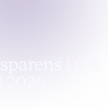
nsparens i CX: 
i 2026