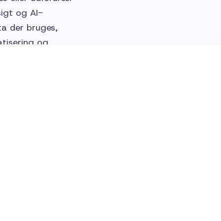
igt og AI-
ta der bruges,
tisering og
værdighed og
De bedste
 Tillid opstår ikke
ser og teknologi.
g kommunikation og
X-løsninger, hvor