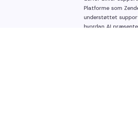
Platforme som Zende
understøttet support
hvordan AI præsente
menneskelig dialog. 
ansvarlighed.
CX i 2026 handler 
Selvom teknologien 
kundeoplevelser skab
af sig selv. Den er r
Virksomheder, der f
menneskelig forståe
Vil du arbejde mere
Hos Available hjælp