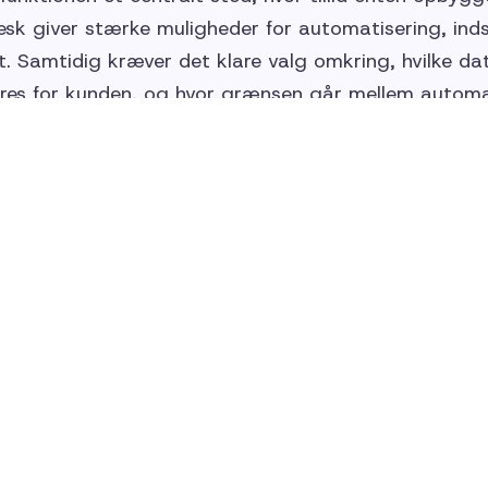
sk giver stærke muligheder for automatisering, inds
. Samtidig kræver det klare valg omkring, hvilke da
res for kunden, og hvor grænsen går mellem automa
De valg har direkte indflydelse på oplevelsen af tro
stadig om mennesker
fylder mere end nogensinde, er konklusionen enkel. 
es stadig i samspillet mellem systemer og mennesker.
esultatet af bevidste beslutninger i CX-setup, proces
ormår at kombinere avanceret teknologi med tydeli
lse, står stærkest i mødet med fremtidens kunder.
 struktureret med CX?
er vi virksomheder med at designe kundeservice og C