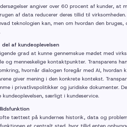
ndersøgelser angiver over 60 procent af kunder, at 
ugen af data reducerer deres tillid til virksomheden
 hvad teknologien kan, men om hvordan den bruges,
.
 del af kundeoplevelsen
stigende grad at kunne gennemskue mødet med virk
ale og menneskelige kontaktpunkter. Transparens han
omkring, hvornår dialogen foregår med AI, hvordan 
rene giver mening i den konkrete kontekst. Transpar
mme i privatlivspolitikker og juridiske dokumenter. De
e kundeoplevelsen, særligt i kundeservice.
lidsfunktion
ofte tættest på kundernes historik, data og problems
funktionen et centralt sted, hvor tillid enten opbygge