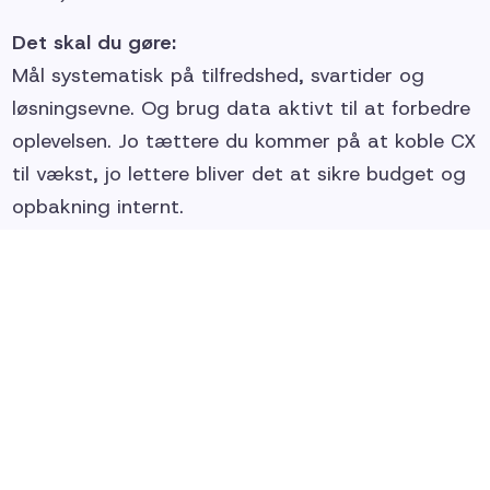
Det skal du gøre:
Mål systematisk på tilfredshed, svartider og
løsningsevne. Og brug data aktivt til at forbedre
oplevelsen. Jo tættere du kommer på at koble CX
til vækst, jo lettere bliver det at sikre budget og
opbakning internt.
3. Personalisering er blevet forventet
Vi har snakket om personalisering i årevis – men i
2025 forventer kunderne det som standard. 86
% af B2B-kunder forventer, at du har styr på
deres historik og kontekst. Og 60 % siger, at de
vil blive loyale over for brands, der giver en
personlig oplevelse (Twilio).