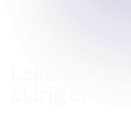
Legoland og 
aldrig er ”b