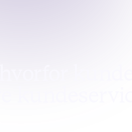
hvorfor kunde
are kundeservi