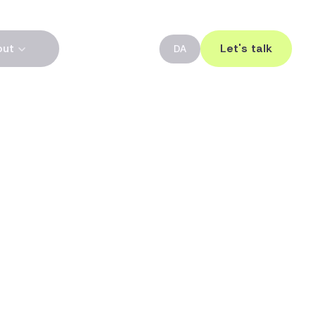
out
Let's talk
DA