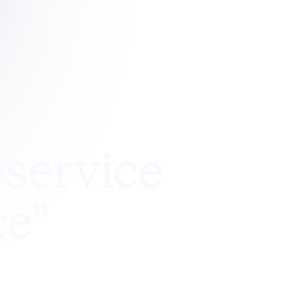
service
ce”