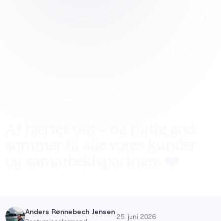
Af hjertet tak – og rigtig god
sommer til alle vores kunder
og samarbejdspartnere ❤️
Anders Rønnebech Jensen
·
25. juni 2026