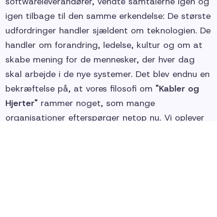
softwareleverandører, vendte samtalerne igen og
igen tilbage til den samme erkendelse: De største
udfordringer handler sjældent om teknologien. De
handler om forandring, ledelse, kultur og om at
skabe mening for de mennesker, der hver dag
skal arbejde i de nye systemer. Det blev endnu en
bekræftelse på, at vores filosofi om
"Kabler og
Hjerter"
rammer noget, som mange
organisationer efterspørger netop nu. Vi oplever
nemlig, at virksomheder ikke længere mangler
systemer. De mangler sammenhæng. De mangler
nogen, der kan hjælpe med at oversætte
teknologi til hverdagen. De mangler nogen, der
kan få ledere, medarbejdere, processer og
platforme til at arbejde i samme retning. Det er