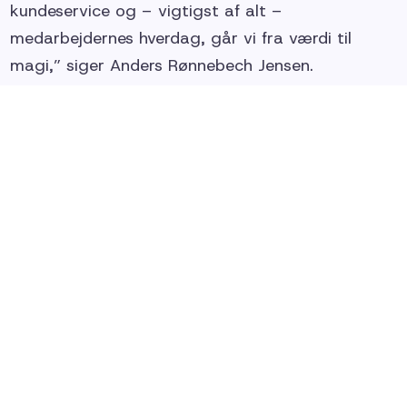
kundeservice og – vigtigst af alt –
medarbejdernes hverdag, går vi fra værdi til
magi,” siger Anders Rønnebech Jensen.
Virksomheden har oplevet markant fremgang
siden etableringen af bestyrelsen. I gennemsnit er
der blevet onboardet fem nye kunder om
måneden, og kundelisten tæller blandt andre
velkendte virksomheder som LEGOLAND, REMA
1000 og Salling Group. Hos Available leveres
også træning inden for kundeservice,
kundeindsigt, kommunikation og organisatorisk
udvikling. Det giver kunderne mulighed for at få
forbundet kabler og hjerter på én og samme tid.
”Det er svært at have tillid til noget, man ikke