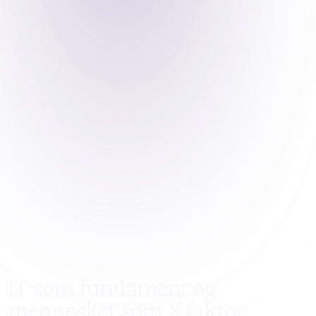
IT som fundament og
mennesket som X-faktor