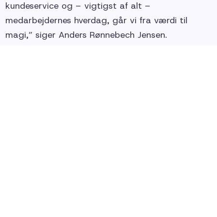
kundeservice og – vigtigst af alt –
medarbejdernes hverdag, går vi fra værdi til
magi,” siger Anders Rønnebech Jensen.
Virksomheden har oplevet markant fremgang
siden etableringen af bestyrelsen. I gennemsnit er
der blevet onboardet fem nye kunder om
måneden, og kundelisten tæller blandt andre
velkendte virksomheder som LEGOLAND, REMA
1000 og Salling Group. Hos Available leveres
også træning inden for kundeservice,
kundeindsigt, kommunikation og organisatorisk
udvikling. Det giver kunderne mulighed for at få
forbundet kabler og hjerter på én og samme tid.
”Det er svært at have tillid til noget, man ikke