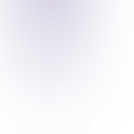
IT som fundament og
mennesket som X-faktor