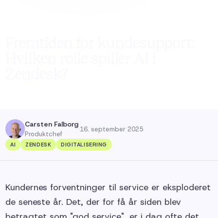
Fremtiden for kundesupport:
Hvilken rolle spiller AI i
Zendesk?
Carsten Falborg
·
16. september 2025
Produktchef
AI
ZENDESK
DIGITALISERING
Kundernes forventninger til service er eksploderet
de seneste år. Det, der for få år siden blev
betragtet som "god service", er i dag ofte det