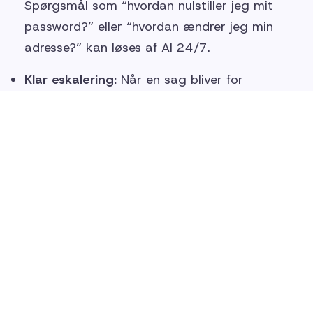
Spørgsmål som “hvordan nulstiller jeg mit
password?” eller “hvordan ændrer jeg min
adresse?” kan løses af AI 24/7.
Klar eskalering:
Når en sag bliver for
kompleks, sendes den videre til en agent –
med kontekst og historik, så agenten ikke
skal starte forfra.
Skalerbarhed uden ekstra hoveder:
Supportteams kan håndtere stigende ticket-
volumen uden nødvendigvis at ansætte flere.
Essentials er ofte dér, hvor organisationer oplever
de første “wow”-effekter: køen bliver kortere,
agenterne får luft, og kunderne oplever hurtigere
service.