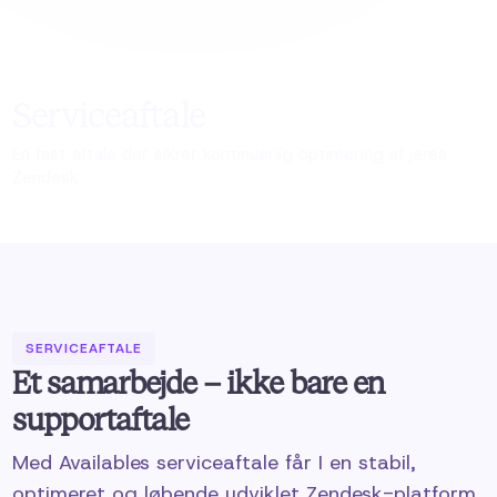
Serviceaftale
En fast aftale der sikrer kontinuerlig optimering af jeres
Zendesk
SERVICEAFTALE
Et samarbejde – ikke bare en
supportaftale
Med Availables serviceaftale får I en stabil,
optimeret og løbende udviklet Zendesk-platform.