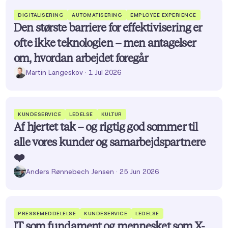
DIGITALISERING
AUTOMATISERING
EMPLOYEE EXPERIENCE
Den største barriere for effektivisering er
ofte ikke teknologien – men antagelser
om, hvordan arbejdet foregår
Martin Langeskov
· 1 Jul 2026
KUNDESERVICE
LEDELSE
KULTUR
Af hjertet tak – og rigtig god sommer til
alle vores kunder og samarbejdspartnere
❤️
Anders Rønnebech Jensen
· 25 Jun 2026
PRESSEMEDDELELSE
KUNDESERVICE
LEDELSE
IT som fundament og mennesket som X-