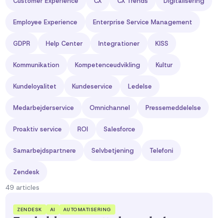
Customer Experience
CX
CX Trends
Digitalisering
Employee Experience
Enterprise Service Management
GDPR
Help Center
Integrationer
KISS
Kommunikation
Kompetenceudvikling
Kultur
Kundeloyalitet
Kundeservice
Ledelse
Medarbejderservice
Omnichannel
Pressemeddelelse
Proaktiv service
ROI
Salesforce
Samarbejdspartnere
Selvbetjening
Telefoni
Zendesk
49
articles
ZENDESK
AI
AUTOMATISERING